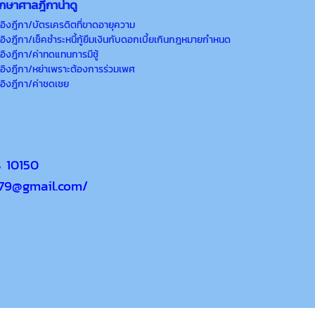
กษาศาลฎีกาน่าดู
ิงอิงฎีกา/บัตรเครดิตที่ขาดอายุความ
ิงอิงฎีกา/เช็คชำระหนี้กู้ยืมเงินกับดอกเบี้ยเกินกฎหมายกำหนด
ิงอิงฎีกา/ค่าทดแทนการมีชู้
ิงอิงฎีกา/หย่าเพราะต้องการร่วมเพศ
ิงอิงฎีกา/ค่าชดเชย
ร 10150
w79@gmail.com/