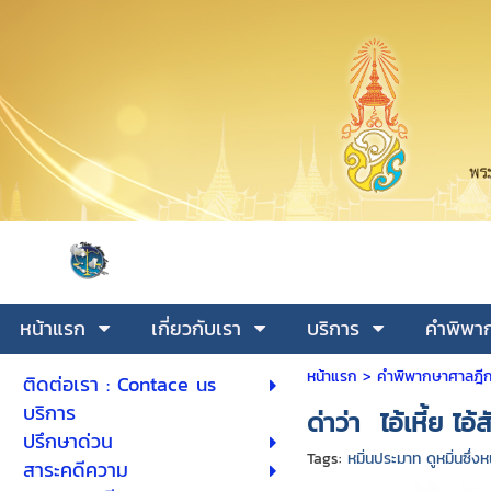
หน้าแรก
เกี่ยวกับเรา
บริการ
คำพิพาก
หน้าแรก
> คำพิพากษาศาลฎีก
ติดต่อเรา : Contace us
บริการ
ด่าว่า ไอ้เหี้ย ไอ
ปรึกษาด่วน
Tags:
หมิ่นประมาท ดูหมิ่นซึ่งห
สาระคดีความ