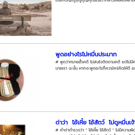
ใดอกตัญญูไม่รู้บุญคุณโดยว่ากล่าวเหยียดหยามด้ว
พูดอย่างไรไม่หมิ่นประมาท
# พูดว่าทนายฮั้วคดี ไม่สนใจติดตามคดี แต่ไม่ม
นายเรา ฉะนั้น หากจะพูดอะไรก็ควรใคร่คิดให้ดี แต
ด่าว่า ไอ้เหี้ย ไอ้สัตว์ ไม่ดูหมิ่น
# คำด่าตำรวจว่า " ไอ้เหี้ย ไอ้สัตว์ " ไม่มีควา