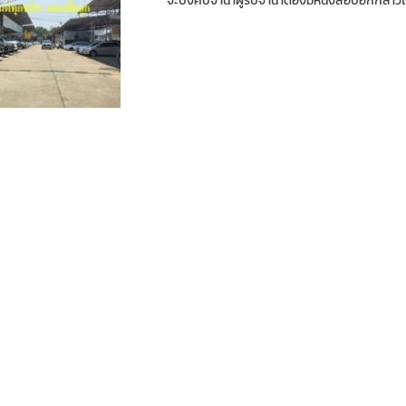
จะบังคับจำนำผู้รับจำนำต้องมีหนังสือบอกกล่าวไปย