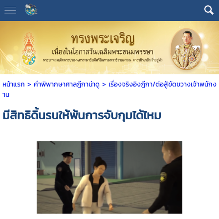
หน้าแรก
> คำพิพากษาศาลฎีกาน่าดู >
เรื่องจริงอิงฎีกา/ต่อสู้ขัดขวางเจ้าพนักง
าน
มีสิทธิดิ้นรนให้พ้นการจับกุมได้ไหม