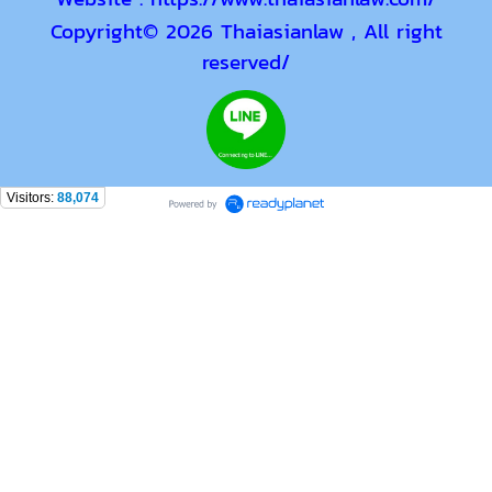
Copyright
© 2026 Thaiasianlaw , All right
reserved/
Visitors:
88,074