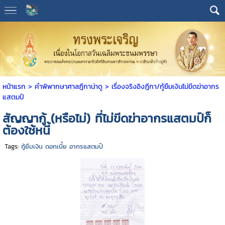
หน้าแรก
> คำพิพากษาศาลฎีกาน่าดู >
เรื่องจริงอิงฎีกา/กู้ยืมเงินไม่ขีดฆ่าอากร
แสตมป์
สัญญากู้ (หรือไม่) ที่ไม่ขีดฆ่าอากรแสตมป์ก็
ต้องใช้หนี้
Tags:
กู้ยืมเงิน ดอกเบี้ย อากรแสตมป์